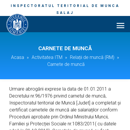
INSPECTORATUL TERITORIAL DE MUNCA
SALAJ
CARNETE DE MUNCĂ
Acasa
»
Activitatea ITM
»
Relații de muncă (RM)
»
Carnete de muncă
Urmare abrogării exprese la data de 01.01.2011 a
Decretului nr.96/1976 privind carnetul de muncă,
Inspectoratul teritorial de Muncă [Judet] a completat și
certificat carnetele de muncă ale salariaților conform
Procedurii aprobate prin Ordinul Ministrului Muncii,
Familiei și Protecției Sociale nr.1083/2011( cu datele