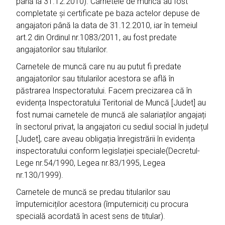
până la 31.12.2010). Carnetele de muncă au fost
completate și certificate pe baza actelor depuse de
angajatori până la data de 31.12.2010, iar în temeiul
art.2 din Ordinul nr.1083/2011, au fost predate
angajatorilor sau titularilor.
Carnetele de muncă care nu au putut fi predate
angajatorilor sau titularilor acestora se află în
păstrarea Inspectoratului. Facem precizarea că în
evidența Inspectoratului Teritorial de Muncă [Judet] au
fost numai carnetele de muncă ale salariaților angajați
în sectorul privat, la angajatori cu sediul social în județul
[Judet], care aveau obligația înregistrării în evidența
inspectoratului conform legislației speciale(Decretul-
Lege nr.54/1990, Legea nr.83/1995, Legea
nr.130/1999).
Carnetele de muncă se predau titularilor sau
împuterniciților acestora (împuterniciți cu procura
specială acordată în acest sens de titular).