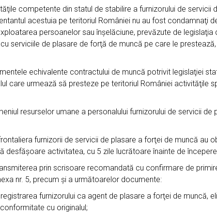
e competente din statul de stabilire a furnizorului de servicii 
entantul acestuia pe teritoriul României nu au fost condamnaţi defi
şi exploatarea persoanelor sau înşelăciune, prevăzute de legislaţia din
 cu serviciile de plasare de forţă de muncă pe care le prestează, c
ele echivalente contractului de muncă potrivit legislaţiei statulu
ul care urmează să presteze pe teritoriul României activităţile 
niul resurselor umane a personalului furnizorului de servicii de
rontaliera furnizorii de servicii de plasare a forţei de muncă au obl
ă desfăşoare activitatea, cu 5 zile lucrătoare înainte de începerea
ransmiterea prin scrisoare recomandată cu confirmare de primire 
Anexa nr. 5, precum şi a următoarelor documente:
gistrarea furnizorului ca agent de plasare a forţei de muncă, el
conformitate cu originalul;