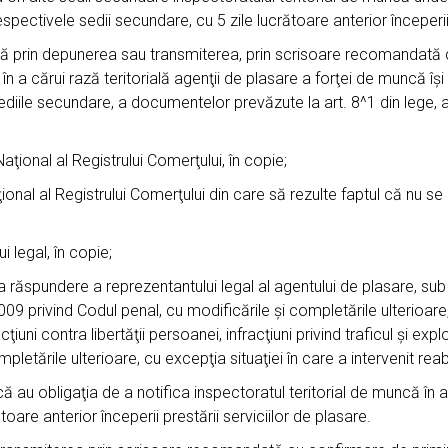
pectivele sedii secundare, cu 5 zile lucrătoare anterior începerii pr
ază prin depunerea sau transmiterea, prin scrisoare recomandată 
în a cărui rază teritorială agenţii de plasare a forţei de muncă îşi 
ediile secundare, a documentelor prevăzute la art. 8^1 din lege, a
aţional al Registrului Comerţului, în copie;
onal al Registrului Comerţului din care să rezulte faptul că nu se 
 legal, în copie;
ăspundere a reprezentantului legal al agentului de plasare, sub sa
09 privind Codul penal, cu modificările şi completările ulterioare
ţiuni contra libertăţii persoanei, infracţiuni privind traficul şi ex
etările ulterioare, cu excepţia situaţiei în care a intervenit reabi
ă au obligaţia de a notifica inspectoratul teritorial de muncă în a 
oare anterior începerii prestării serviciilor de plasare.