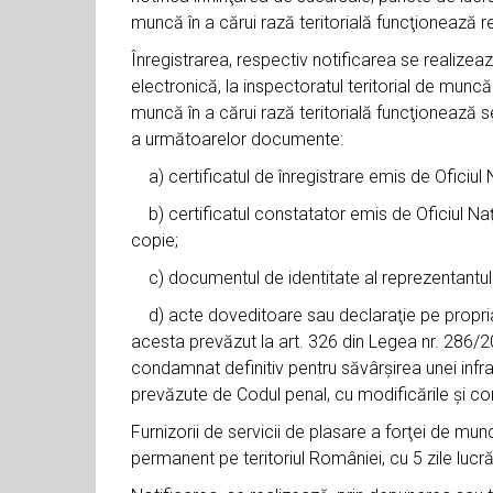
muncă în a cărui rază teritorială funcţionează res
Înregistrarea, respectiv notificarea se realize
electronică, la inspectoratul teritorial de muncă 
muncă în a cărui rază teritorială funcţionează s
a următoarelor documente:
a) certificatul de înregistrare emis de Oficiul N
b) certificatul constatator emis de Oficiul Naţi
copie;
c) documentul de identitate al reprezentantului
d) acte doveditoare sau declaraţie pe propria r
acesta prevăzut la art. 326 din Legea nr. 286/20
condamnat definitiv pentru săvârşirea unei infrac
prevăzute de Codul penal, cu modificările şi compl
Furnizorii de servicii de plasare a forţei de munc
permanent pe teritoriul României, cu 5 zile lucrăt