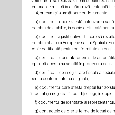
Notificarea se realizează, prin depunerea sau 
teritorial de muncă în a cărui rază teritorială f
nr. 4, precum şi a următoarelor documente:
a) documentul care atestă autorizarea sau înre
membru de stabilire, în copie certificată pentru 
b) documente justificative din care să rezulte ca
membru al Uniunii Europene sau al Spaţiului Eco
copie certificată pentru conformitate cu original
c) certificatul constatator emis de autorităţile
faptul că acesta nu se află în procedura de insol
d) certificatul de înregistrare fiscală a sediulu
pentru conformitate cu originalul;
e) documentul care atestă dreptul furnizorului 
întocmit şi înregistrat în condiţiile legii, în copi
f) documentul de identitate al reprezentantului l
g) contractele de oferte ferme de locuri de mun