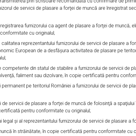
transmiterea prin scrisoare recomandată cu confirmare de primire
urnizorul de servicii de plasare a forţei de muncă are înregistrat s
gistrarea furnizorului ca agent de plasare a forţei de muncă, el
conformitate cu originalul;
litatea reprezentantului furnizorului de servicii de plasare a forţ
nomic European de a desfăşura activitatea de plasare pe teritori
ul;
 competente din statul de stabilire a furnizorului de servicii de p
venţă, faliment sau dizolvare, în copie certificată pentru conform
i permanent pe teritoriul României a furnizorului de servicii de pl
de servicii de plasare a forţei de muncă de folosinţă a spaţiului
e certificată pentru conformitate cu originalul;
egal şi al reprezentantului furnizorului de servicii de plasare a f
că în străinătate, în copie certificată pentru conformitate cu or