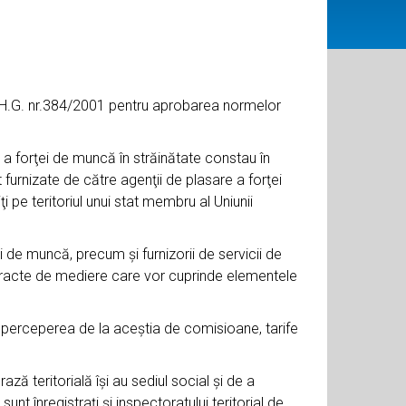
i H.G. nr.384/2001 pentru aprobarea normelor
 a forţei de muncă în străinătate constau în
furnizate de către agenţii de plasare a forţei
ţi pe teritoriul unui stat membru al Uniunii
ei de muncă, precum şi furnizorii de servicii de
ontracte de mediere care vor cuprinde elementele
ă perceperea de la aceştia de comisioane, tarife
ază teritorială îşi au sediul social şi de a
nt înregistraţi şi inspectoratului teritorial de