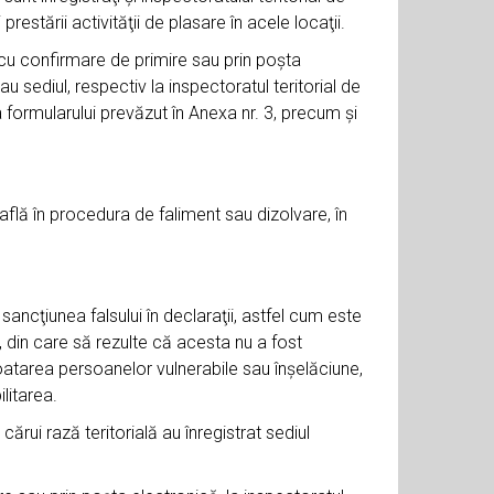
estării activităţii de plasare în acele locaţii.
cu confirmare de primire sau prin poşta
au sediul, respectiv la inspectoratul teritorial de
 formularului prevăzut în Anexa nr. 3, precum şi
află în procedura de faliment sau dizolvare, în
ncţiunea falsului în declaraţii, astfel cum este
, din care să rezulte că acesta nu a fost
ploatarea persoanelor vulnerabile sau înşelăciune,
litarea.
cărui rază teritorială au înregistrat sediul