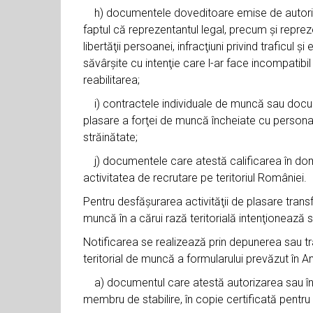
h) documentele doveditoare emise de autorităţil
faptul că reprezentantul legal, precum şi reprez
libertăţii persoanei, infracţiuni privind traficul 
săvârşite cu intenţie care l-ar face incompatibil
reabilitarea;
i) contractele individuale de muncă sau document
plasare a forţei de muncă încheiate cu personal
străinătate;
j) documentele care atestă calificarea în dome
activitatea de recrutare pe teritoriul României.
Pentru desfăşurarea activităţii de plasare transf
muncă în a cărui rază teritorială intenţionează s
Notificarea se realizează prin depunerea sau t
teritorial de muncă a formularului prevăzut în 
a) documentul care atestă autorizarea sau înre
membru de stabilire, în copie certificată pentru 