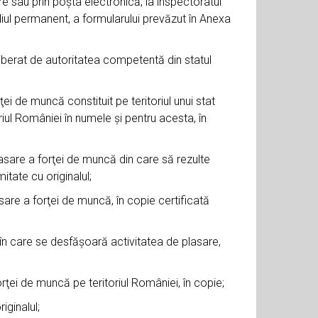
 sau prin poşta electronică, la inspectoratul
ediul permanent, a formularului prevăzut în Anexa
iberat de autoritatea competentă din statul
ei de muncă constituit pe teritoriul unui stat
ul României în numele şi pentru acesta, în
lasare a forţei de muncă din care să rezulte
itate cu originalul;
asare a forţei de muncă, în copie certificată
 în care se desfăşoară activitatea de plasare,
orţei de muncă pe teritoriul României, în copie;
iginalul;