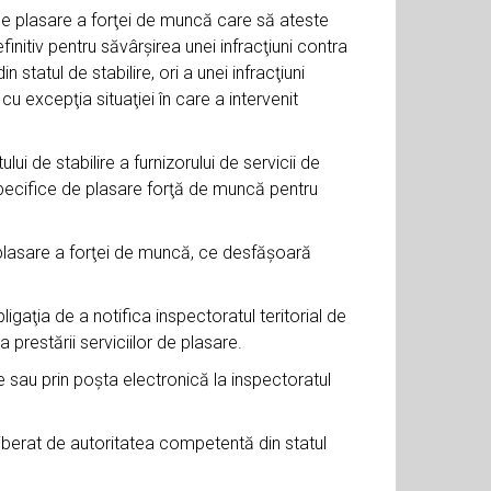
de plasare a forţei de muncă care să ateste
nitiv pentru săvârşirea unei infracţiuni contra
 statul de stabilire, ori a unei infracţiuni
u excepţia situaţiei în care a intervenit
i de stabilire a furnizorului de servicii de
specifice de plasare forţă de muncă pentru
 plasare a forţei de muncă, ce desfăşoară
igaţia de a notifica inspectoratul teritorial de
 prestării serviciilor de plasare.
sau prin poşta electronică la inspectoratul
iberat de autoritatea competentă din statul