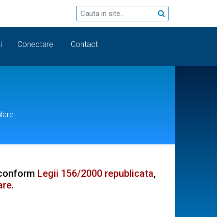
i
Conectare
Contact
ulare
e conform
Legii 156/2000 republicata
,
are
.