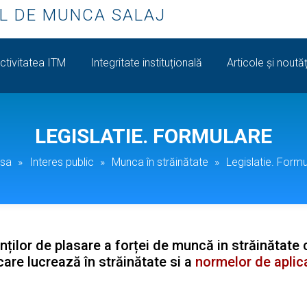
L DE MUNCA SALAJ
ctivitatea ITM
Integritate instituțională
Articole și noutăț
LEGISLATIE. FORMULARE
sa
»
Interes public
»
Munca în străinătate
»
Legislatie. Form
enților de plasare a forței de muncă in străinătat
care lucrează în străinătate si a
normelor de aplic