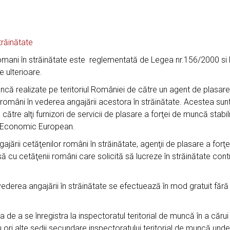
trăinătate
 romani în străinătate este reglementată de Legea nr.156/2000 s
e ulterioare.
uncă realizate pe teritoriul României de către un agent de plasare
români în vederea angajării acestora în străinătate. Acestea sunt 
către alţi furnizori de servicii de plasare a forţei de muncă stabili
ui Economic European.
gajării cetăţenilor români în străinătate, agenţii de plasare a forţ
să cu cetăţenii români care solicită să lucreze în străinătate c
vederea angajării în străinătate se efectuează în mod gratuit făr
de a se înregistra la inspectoratul teritorial de muncă în a cărui r
 ori alte sedii secundare inspectoratului teritorial de muncă unde su