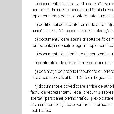
b) documente justificative din care să rezulte ca
membru al Uniunii Europene sau al Spaţiului Eco
copie certificată pentru conformitate cu original
c) certificatul constatator emis de autorităţile 
muncă nu se află în procedura de insolvenţă, fal
d) documentul care atestă dreptul de folosinţă a
competentă, în condiţiile legii, în copie certific
e) documentul de identitate al reprezentantului l
f) contractele de oferte ferme de locuri de munc
g) declaraţia pe propria răspundere cu privire l
este acesta prevăzut la art. 326 din Legea nr. 2
h) documentele doveditoare emise de autorităţil
faptul că reprezentantul legal, precum şi reprez
libertăţii persoanei, privind traficul şi exploatar
săvârşite cu intenţie care l-ar face incompatibil
reabilitarea;