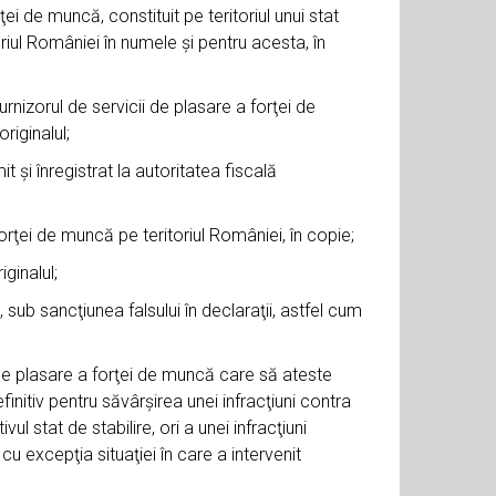
ei de muncă, constituit pe teritoriul unui stat
iul României în numele şi pentru acesta, în
rnizorul de servicii de plasare a forţei de
riginalul;
şi înregistrat la autoritatea fiscală
orţei de muncă pe teritoriul României, în copie;
ginalul;
sub sancţiunea falsului în declaraţii, astfel cum
de plasare a forţei de muncă care să ateste
nitiv pentru săvârşirea unei infracţiuni contra
ul stat de stabilire, ori a unei infracţiuni
u excepţia situaţiei în care a intervenit