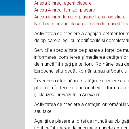
Anexa 3 inreg. agent plasare
Anexa 4 inreg. furnizor plasare
Anexa 5 inreg furnizor plasare transfrontaliera
Notificare privind plasarea forței de muncă în s
Activitatea de mediere a angajarii cetatenilor
de aplicare a legii cu modificarile si completaril
Serviciile specializate de plasare a forţei de m
informarea, consilierea şi medierea cetăţenilor 
de muncă înfiinţaţi pe teritoriul României sau de 
Europene, altul decât România, sau al Spaţiul
În vederea efectuării activităţii de mediere a an
plasare a forţei de muncă încheie în formă scri
şi clauzele prevăzute în Anexa nr.1.
Activitatea de mediere a cetăţenilor români în 
sau taxe.
Agenţii de plasare a forţei de muncă au obligaţia 
notifica înfiinţarea de sucursale, puncte de lucru