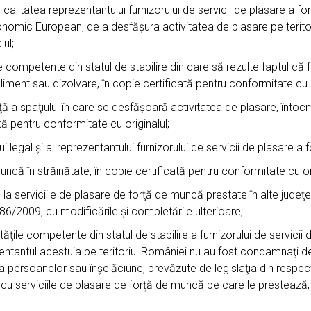
litatea reprezentantului furnizorului de servicii de plasare a forţ
nomic European, de a desfăşura activitatea de plasare pe teritor
ul;
competente din statul de stabilire din care să rezulte faptul că fu
iment sau dizolvare, în copie certificată pentru conformitate cu o
 spaţiului în care se desfăşoară activitatea de plasare, întocmit 
ată pentru conformitate cu originalul;
egal şi al reprezentantului furnizorului de servicii de plasare a f
ă în străinătate, în copie certificată pentru conformitate cu ori
a serviciile de plasare de forţă de muncă prestate în alte judeţe, 
86/2009, cu modificările şi completările ulterioare;
e competente din statul de stabilire a furnizorului de servicii 
entantul acestuia pe teritoriul României nu au fost condamnaţi defi
ea persoanelor sau înşelăciune, prevăzute de legislaţia din respectiv
 cu serviciile de plasare de forţă de muncă pe care le prestează, c