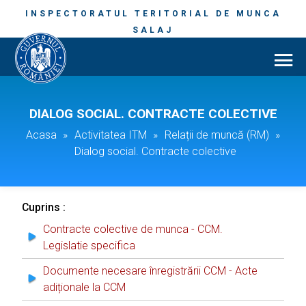
INSPECTORATUL TERITORIAL DE MUNCA
SALAJ
DIALOG SOCIAL. CONTRACTE COLECTIVE
Acasa
»
Activitatea ITM
»
Relații de muncă (RM)
»
Dialog social. Contracte colective
Cuprins :
Contracte colective de munca - CCM.
Legislatie specifica
Documente necesare înregistrării CCM - Acte
adiționale la CCM