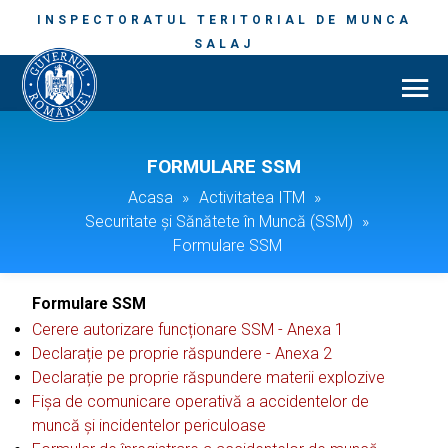
INSPECTORATUL TERITORIAL DE MUNCA
SALAJ
FORMULARE SSM
Acasa
»
Activitatea ITM
»
Securitate și Sănătete în Muncă (SSM)
»
Formulare SSM
Formulare SSM
Cerere autorizare funcționare SSM - Anexa 1
Declarație pe proprie răspundere - Anexa 2
Declarație pe proprie răspundere materii explozive
Fișa de comunicare operativă a accidentelor de
muncă și incidentelor periculoase