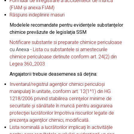
Formular de înregistrare a accidentelor de muncă
(FIAM și anexa FIAM)
Răspuns indeplinire masuri
Modelele recomandate pentru evidenţele substanţelor
chimice prevăzute de legislaţia SSM
Notificare substante si preparate chimice periculoase
cu Anexa -
Lista cu substantele si amestecurile
chimice periculoase detinute conform art. 24(2) din
Legea 360_2003
Angajatorii trebuie deasemenea să dețina:
Inventarul/registrul agenţilor chimici periculoşi
manipulaţi în unitate, conform art. 12(1^1) din HG
1218/2006 privind stabilirea cerinţelor minime de
securitate şi sănătate în muncă pentru asigurarea
protecţiei lucrătorilor împotriva riscurilor legate de
prezenţa agenţilor chimici, modificată.
Lista nominală a lucrătorilor implicați în activitățile