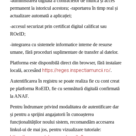
-administrarea digitală a contractelor de muncă și acces
permanent la istoricul acestora; -raportarea în timp real și
actualizare automată a aplicației;
-accesul securizat prin certificat digital calificat sau
ROeID;
-integrarea cu sistemele informatice interne de resurse
umane, fără proceduri suplimentare de transfer al datelor.
Platforma este disponibilă direct din browser, fără instalare
https://reges.inspectiamuncii.ro/
locală, accesând
.
Autentificarea în registru se poate realiza fie cu cont creat
pe platforma RoEID, fie cu semnătură digitală confirmată
la ANAF.
Pentru îndrumare privind modalitatea de autentificare dar
și pentru a sprijini angajatorii în cunoașterea
funcționalităților noului sistem, recomandăm accesarea
linkul-ui de mai jos, pentru vizualizare tutoriale: