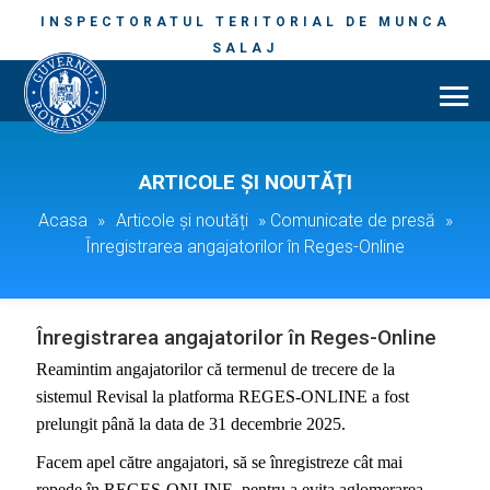
INSPECTORATUL TERITORIAL DE MUNCA
SALAJ
ARTICOLE ȘI NOUTĂȚI
Acasa
»
Articole și noutăți
»
Comunicate de presă
»
Înregistrarea angajatorilor în Reges-Online
Înregistrarea angajatorilor în Reges-Online
Reamintim
angajatorilor că termenul de trecere de la
sistemul Revisal la platforma REGES-ONLINE a fost
prelungit până la data de 31 decembrie 2025.
Facem apel către angajatori, să se înregistreze cât mai
repede în REGES-ONLINE, pentru a evita aglomerarea