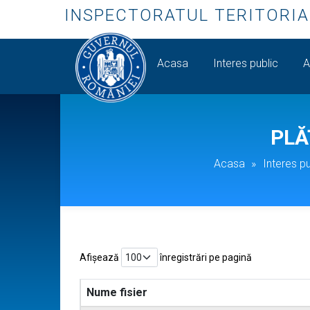
INSPECTORATUL TERITORIA
Acasa
Interes public
A
PLĂ
Acasa
»
Interes pu
Afișează
înregistrări pe pagină
Nume fisier