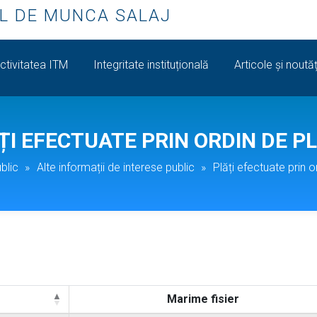
L DE MUNCA SALAJ
ctivitatea ITM
Integritate instituțională
Articole și noutăț
ȚI EFECTUATE PRIN ORDIN DE P
blic
»
Alte informații de interese public
»
Plăți efectuate prin o
Marime fisier