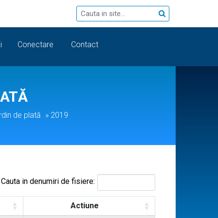
i
Conectare
Contact
LATĂ
rdin de plată
»
2019
Cauta in denumiri de fisiere:
Actiune