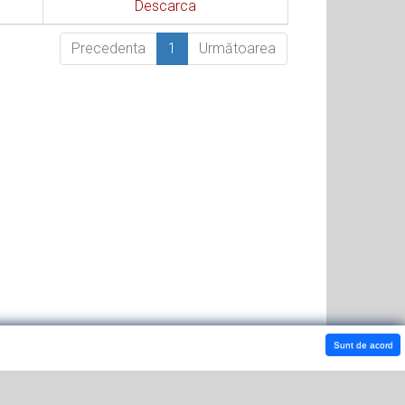
Descarca
Precedenta
1
Următoarea
Sunt de acord