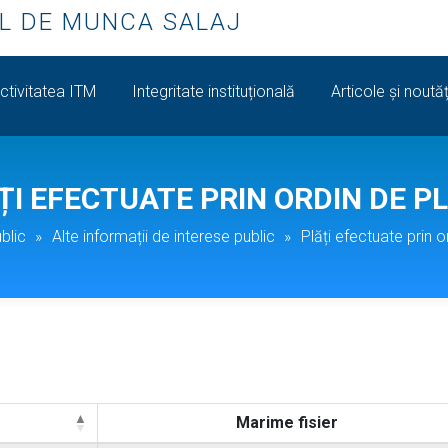
L DE MUNCA SALAJ
ctivitatea ITM
Integritate instituțională
Articole și noutăț
ȚI EFECTUATE PRIN ORDIN DE P
blic
»
Alte informații de interese public
»
Plăți efectuate prin o
Marime fisier