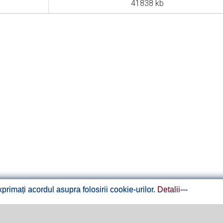
41838 kb
rimați acordul asupra folosirii cookie-urilor.
Detalii---