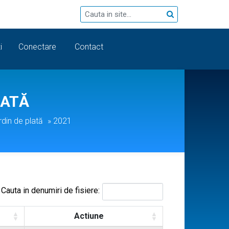
i
Conectare
Contact
LATĂ
rdin de plată
»
2021
Cauta in denumiri de fisiere:
Actiune