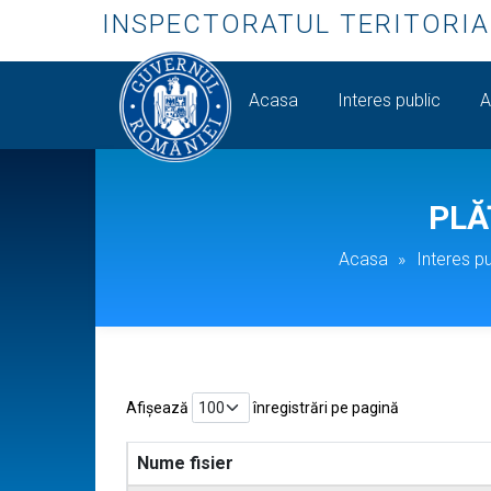
INSPECTORATUL TERITORIA
Acasa
Interes public
A
PLĂ
Acasa
»
Interes pu
Afișează
înregistrări pe pagină
Nume fisier