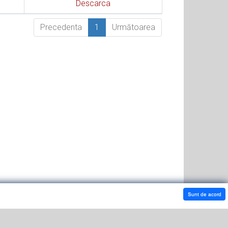
Descarca
Precedenta
1
Următoarea
Sunt de acord